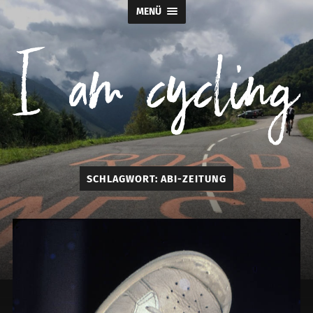
MENÜ
I
SCHLAGWORT:
ABI-ZEITUNG
am
cycling