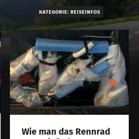
am
KATEGORIE:
REISEINFOS
cycling
Wie man das Rennrad