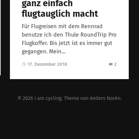
ganz einfach
flugtauglich macht
Für Flugreisen mit dem Rennrad
benutze ich den Thule RoundTrip Pro
Flugkoffer. Bis jetzt ist es immer gut
gegangen. Mein…
17. Dezember 2018
2
© 2026
I am cycling
. Theme von
Anders Norén
.