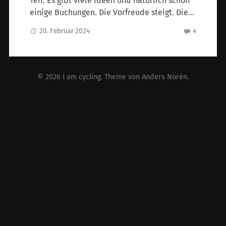
Teil. Es gibt viele Ideen und natürlich schon
einige Buchungen. Die Vorfreude steigt. Die…
20. Februar 2024
4
© 2026
I am cycling
. Theme von
Anders Norén
.