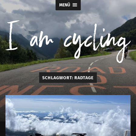
MENÜ
I
SCHLAGWORT:
RADTAGE
am
cycling