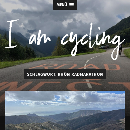
MENÜ
I
SCHLAGWORT:
RHÖN RADMARATHON
am
cycling