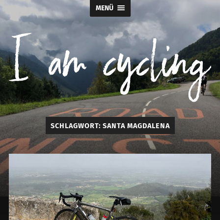
MENÜ
I
SCHLAGWORT:
SANTA MAGDALENA
am
cycling