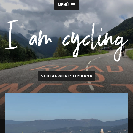
MENÜ
I
SCHLAGWORT:
TOSKANA
am
cycling