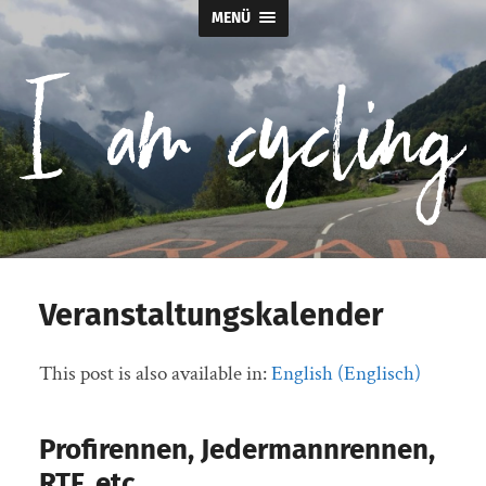
MENÜ
I
am
Veranstaltungskalender
cycling
This post is also available in:
English
(
Englisch
)
Profirennen, Jedermannrennen,
RTF, etc.