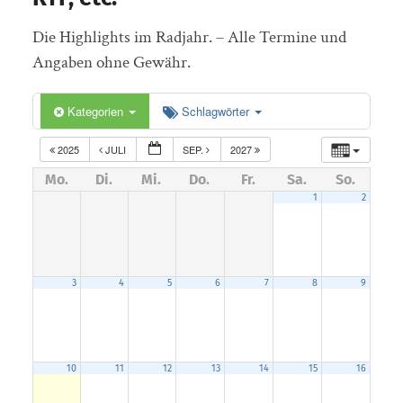
Die Highlights im Radjahr. – Alle Termine und
Angaben ohne Gewähr.
Kategorien
Schlagwörter
2025
JULI
SEP.
2027
Mo.
Di.
Mi.
Do.
Fr.
Sa.
So.
1
2
3
4
5
6
7
8
9
10
11
12
13
14
15
16