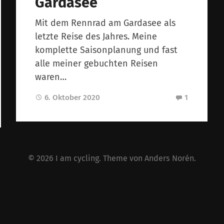
Gardasee
Mit dem Rennrad am Gardasee als
letzte Reise des Jahres. Meine
komplette Saisonplanung und fast
alle meiner gebuchten Reisen
waren…
6. Oktober 2020
1
© 2026
I am cycling
. Theme von
Anders Norén
.