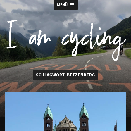
MENÜ
I
SCHLAGWORT:
BETZENBERG
am
cycling