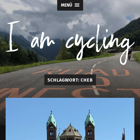
MENÜ
I
SCHLAGWORT:
CHEB
am
cycling