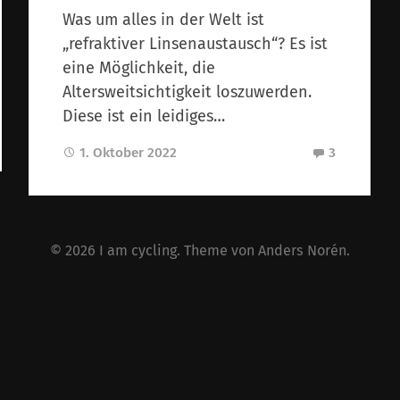
Was um alles in der Welt ist
„refraktiver Linsenaustausch“? Es ist
eine Möglichkeit, die
Altersweitsichtigkeit loszuwerden.
Diese ist ein leidiges…
1. Oktober 2022
3
© 2026
I am cycling
. Theme von
Anders Norén
.