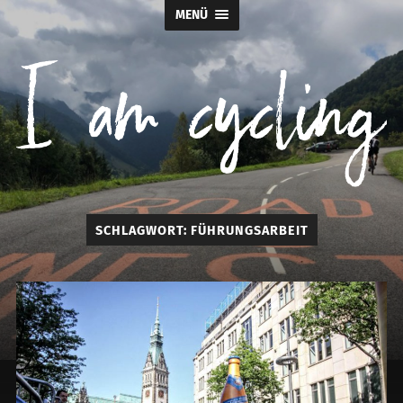
MENÜ
I
SCHLAGWORT:
FÜHRUNGSARBEIT
am
cycling