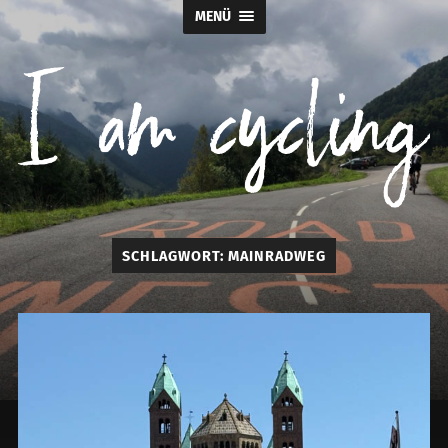
MENÜ
I
SCHLAGWORT:
MAINRADWEG
am
cycling