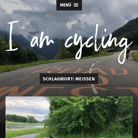
MENÜ
I
SCHLAGWORT:
MEISSEN
am
cycling