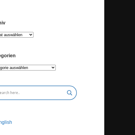
hiv
iv
egorien
gorien
nglish