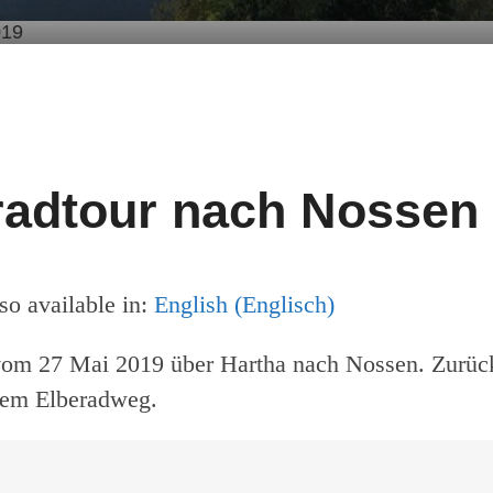
iamcycling-Rennradtour Nossen 27.05.2019
am
cycling
adtour nach Nossen
lso available in:
English
(
Englisch
)
vom 27 Mai 2019 über Hartha nach Nossen. Zurüc
dem Elberadweg.