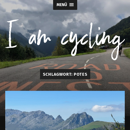
MENÜ
I
SCHLAGWORT:
POTES
am
cycling