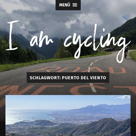
MENÜ
I
SCHLAGWORT:
PUERTO DEL VIENTO
am
cycling