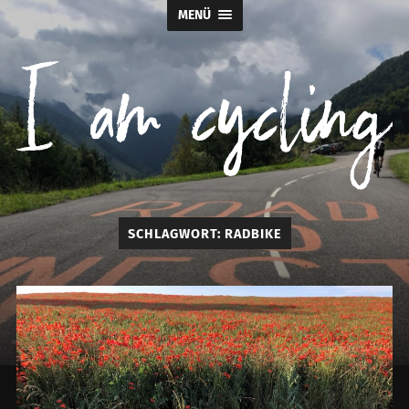
MENÜ
I
SCHLAGWORT:
RADBIKE
am
cycling