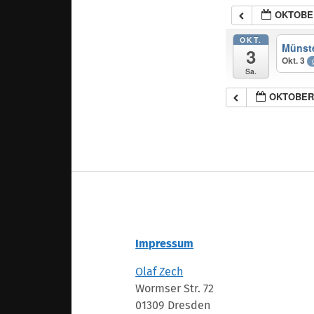
OKTOBE
OKT.
Münste
3
Okt. 3
Sa.
OKTOBER
Impressum
Olaf Zech
Wormser Str. 72
01309 Dresden