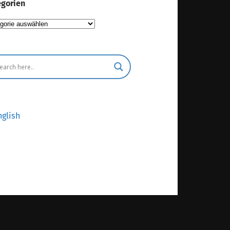
gorien
gorien
nglish