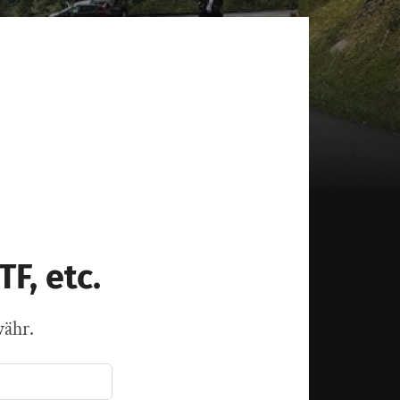
F, etc.
währ.