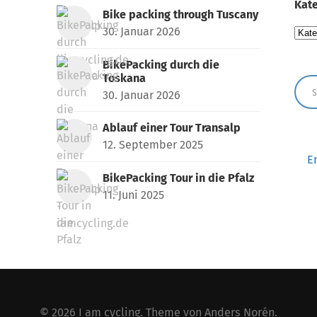
Kate
Bike packing through Tuscany
30. Januar 2026
Kate
BikePacking durch die
Toskana
30. Januar 2026
Ablauf einer Tour Transalp
12. September 2025
E
BikePacking Tour in die Pfalz
11. Juni 2025
© 2026
I am cycling
. Theme von
Anders Norén
.