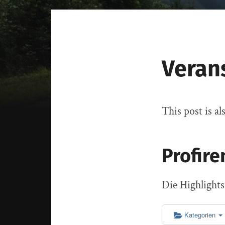
Veran
This post is al
Profire
Die Highlight
Kategorien