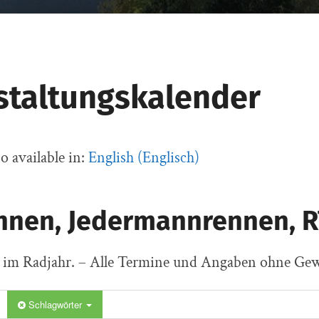
am
cycling
staltungskalender
so available in:
English
(
Englisch
)
nnen, Jedermannrennen, RT
s im Radjahr. – Alle Termine und Angaben ohne Ge
Schlagwörter