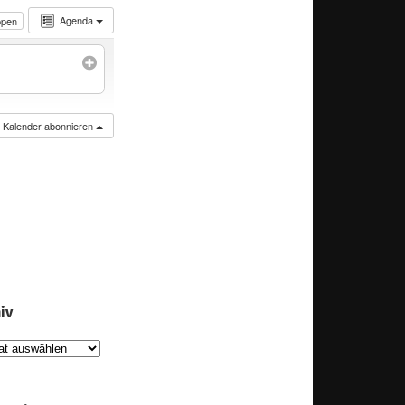
Agenda
ppen
n Kalender abonnieren
iv
iv