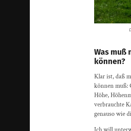
D
Was muß m
können?
Klar ist, daß 
können muß: G
Höhe, Höhenme
verbrauchte Ka
genauso wie d
Ich will unter