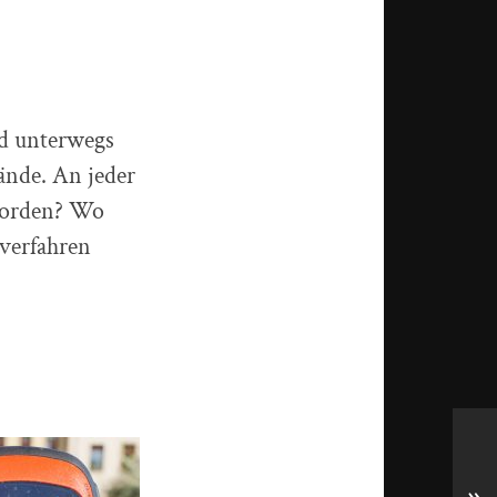
d unterwegs
ände. An jeder
 Norden? Wo
 verfahren