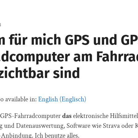
8
 für mich GPS und GP
adcomputer am Fahrra
zichtbar sind
so available in:
English
(
Englisch
)
d GPS-Fahrradcomputer
das
elektronische Hilfsmitte
g und Datenauswertung, Software wie Strava ode
Anbindung. Ich benutze alles.