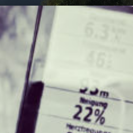
am
cycling