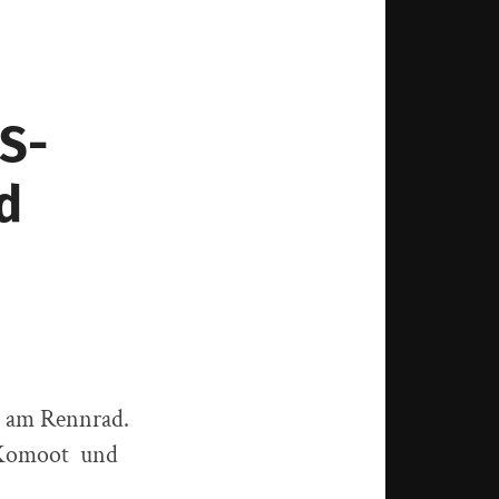
S-
d
l am Rennrad.
r Komoot und