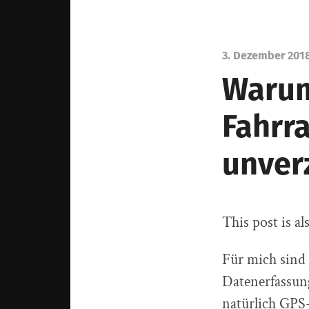
3. Dezember 201
Warum
Fahrr
unver
This post is al
Für mich sin
Datenerfassun
natürlich GPS-