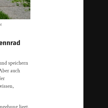
at
Rennrad
 und speichern
 Aber auch
der
wissen,
mgebung liegt.