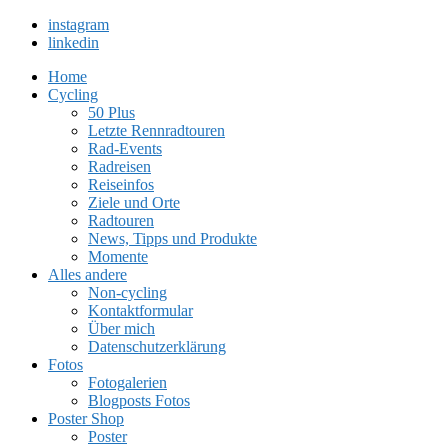
instagram
linkedin
Home
Cycling
50 Plus
Letzte Rennradtouren
Rad-Events
Radreisen
Reiseinfos
Ziele und Orte
Radtouren
News, Tipps und Produkte
Momente
Alles andere
Non-cycling
Kontaktformular
Über mich
Datenschutzerklärung
Fotos
Fotogalerien
Blogposts Fotos
Poster Shop
Poster