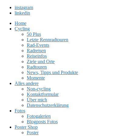
instagram
linkedin
Home
Cycling
50 Plus
Letzte Rennradtouren
Rad-Events
Radreisen
Reiseinfos
Ziele und Orte
Radtouren
News, Tipps und Produkte
Momente
Alles andere
Non-cycling
Kontaktformular
Über mich
Datenschutzerklärung
Fotos
Fotogalerien
Blogposts Fotos
Poster Shop
Poster