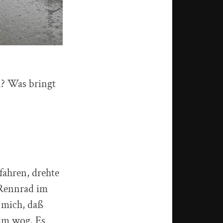
? Was bringt
fahren, drehte
n Rennrad im
e mich, daß
mm wog. Es