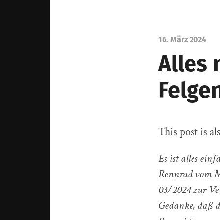
16. März 2024
Alles
Felge
This post is al
Es ist alles ei
Rennrad vom Ma
03/2024 zur Ver
Gedanke, daß di