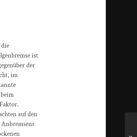
 die
lgenbremse ist
 gegenüber der
cht, im
kannte
h beim
 Faktor.
achten auf den
en Anbremsens
rockenen