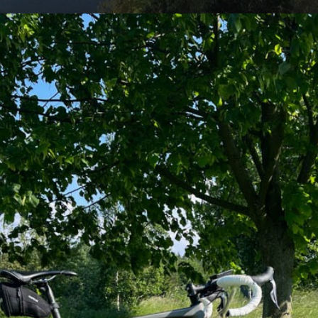
am
cycling