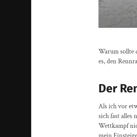
Warum sollte 
es, den Rennra
Der Re
Als ich vor et
sich fast alle
Wettkampf nich
mein Einsteig