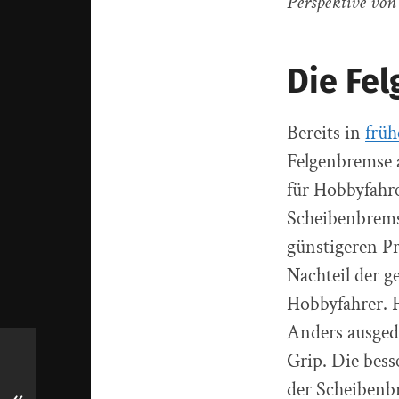
Perspektive von 
Die Fel
Bereits in
früh
Felgenbremse a
für Hobbyfahre
Scheibenbremse
günstigeren P
Nachteil der g
Hobbyfahrer. F
Anders ausgedr
Grip. Die bes
der Scheibenbr