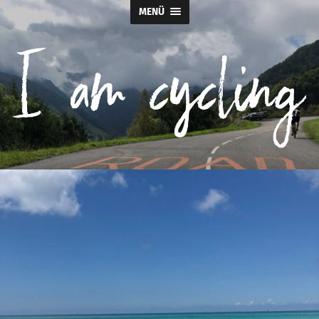
MENÜ
I
am
cycling