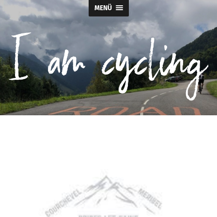
MENÜ
I
am
cycling