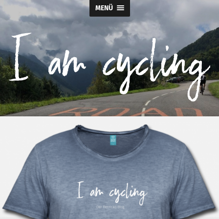
MENÜ
I
am
cycling