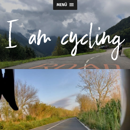
MENÜ
I
am
cycling