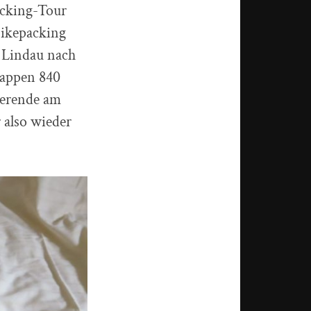
packing-Tour
Bikepacking
 Lindau nach
tappen 840
ierende am
 also wieder