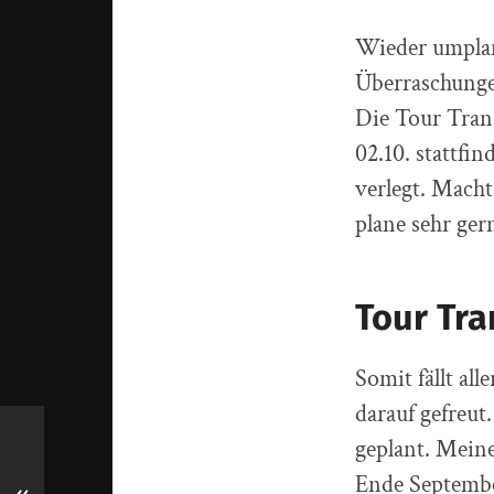
Wieder umplane
Überraschungen
Die Tour Trans
02.10. stattf
verlegt. Macht
plane sehr ger
Tour Tra
Somit fällt al
darauf gefreut
geplant. Meine
Ende September