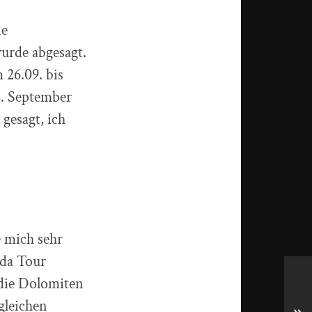
ne
urde abgesagt.
 26.09. bis
8. September
gesagt, ich
e mich sehr
ada Tour
 die Dolomiten
gleichen