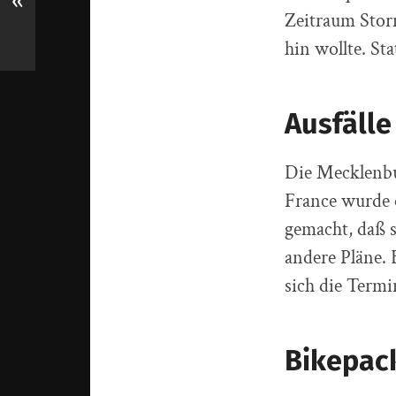
«
Zeitraum Stor
hin wollte. St
Ausfäll
Die Mecklenbu
France wurde o
gemacht, daß s
andere Pläne. 
sich die Term
Bikepac