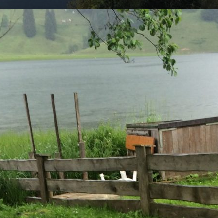
am
cycling