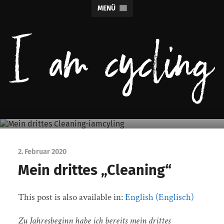
MENÜ
I
Mein drittes Cleaning
am
cycling
2. Februar 2020
Mein drittes „Cleaning“
This post is also available in:
English
(
Englisch
)
Zu Jahresbeginn habe ich bereits mein drittes